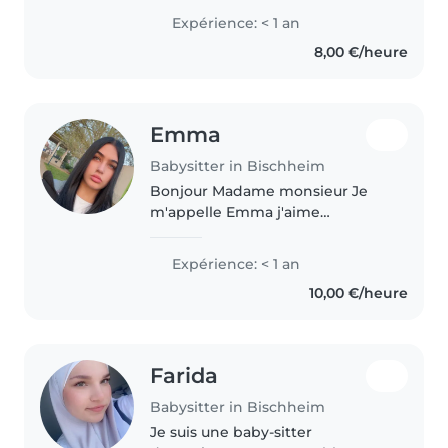
avec des troubles de sommeille
Expérience: < 1 an
et avec un comportement
8,00 €/heure
agressive.Je sais cuisiner,je suis
à..
Emma
Babysitter in Bischheim
Bonjour Madame monsieur Je
m'appelle Emma j'aime
beaucoup les enfants les loisirs
tout ca je suis très patiente et
Expérience: < 1 an
sociable je m'entend super bien
10,00 €/heure
avec les enfants. Je vous laisse..
Farida
Babysitter in Bischheim
Je suis une baby-sitter