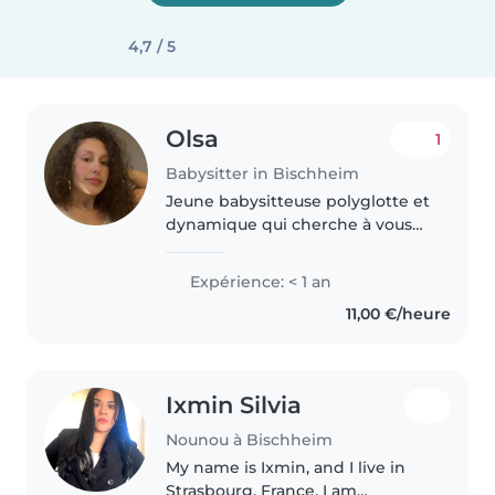
4,7 / 5
Olsa
1
Babysitter in Bischheim
Jeune babysitteuse polyglotte et
dynamique qui cherche à vous
aider! , je suis à l'aise avec les
tout-petits et adore leur faire la
Expérience: < 1 an
lecture ou jouer avec eux dans
11,00 €/heure
plusieurs langues...
Ixmin Silvia
Nounou à Bischheim
My name is Ixmin, and I live in
Strasbourg, France. I am