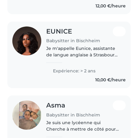
patience et de bienveillance.
12,00 €/heure
J'aime créer un environnement
rassurant où..
EUNICE
Babysitter in Bischheim
Je m'appelle Eunice, assistante
de langue anglaise à Strasbourg.
Je suis sérieuse, douce et
responsable, avec de
Expérience: > 2 ans
l'expérience en garde d'enfants.
10,00 €/heure
J'ai déjà accompagné des
enfants à..
Asma
Babysitter in Bischheim
Je suis une lycéenne qui
Cherche à mettre de côté pour
les études futures.J’ai une sœur