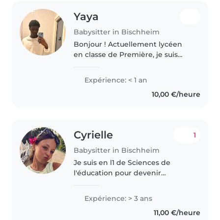
Yaya
Babysitter in Bischheim
Bonjour ! Actuellement lycéen
en classe de Première, je suis
d'un naturel sérieux, patient et
responsable. Même si je débute
Expérience: < 1 an
dans le baby-sitting, j'ai un grand
10,00 €/heure
sens pratique et je..
Cyrielle
1
Babysitter in Bischheim
Je suis en l1 de Sciences de
l'éducation pour devenir
maîtresse d'école. J'ai 3 petits
frères et sœurs dont je me suis
Expérience: > 3 ans
toujours occupé. J'ai travaillé
11,00 €/heure
dans un centre de loisirs au..