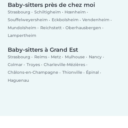
Baby-sitters près de chez moi
Strasbourg
Schiltigheim
Hœnheim
Souffelweyersheim
Eckbolsheim
Vendenheim
Mundolsheim
Reichstett
Oberhausbergen
Lampertheim
Baby-sitters à Grand Est
Strasbourg
Reims
Metz
Mulhouse
Nancy
Colmar
Troyes
Charleville-Mézières
Châlons-en-Champagne
Thionville
Épinal
Haguenau