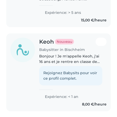
currently looking for a temporary
nanny position starting asap ,
Expérience: > 5 ans
with the possibility of staying
15,00 €/heure
through October or for up..
Keoh
Nouveau
Babysitter in Bischheim
Bonjour ! Je m'appelle Keoh, j'ai
16 ans et je rentre en classe de
Terminale. Je suis une personne
très dynamique, souriante et
Rejoignez Babysits pour voir
passionnée par le contact avec
ce profil complet.
les enfants. J'ai l'habitude..
Expérience: < 1 an
8,00 €/heure