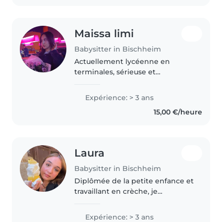
Maissa limi
Babysitter in Bischheim
Actuellement lycéenne en
terminales, sérieuse et
dynamique. Issue d'une famille
nombreuse avec 5 frères et
Expérience: > 3 ans
sœurs, j'ai l'habitude de
15,00 €/heure
m'occuper des enfants au
quotidien. J'ai déjà aidé..
Laura
Babysitter in Bischheim
Diplômée de la petite enfance et
travaillant en crèche, je
m'occupe des enfants avec
beaucoup de douceur, de
Expérience: > 3 ans