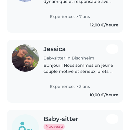
dynamique et responsable avec
7 ans d'expérience avec les
nourrissons, les enfants en bas
Expérience: > 7 ans
âge et les écoliers. J'aime
12,00 €/heure
dessiner, lire des histoires et
faire..
Jessica
Babysitter in Bischheim
Bonjour ! Nous sommes un jeune
couple motivé et sérieux, prêts à
proposer nos services de baby-
sitting avec bienveillance et
Expérience: > 3 ans
bonne humeur. Moi, j'ai 17 ans, et
10,00 €/heure
mon copain a 20 ans...
Baby-sitter
Nouveau