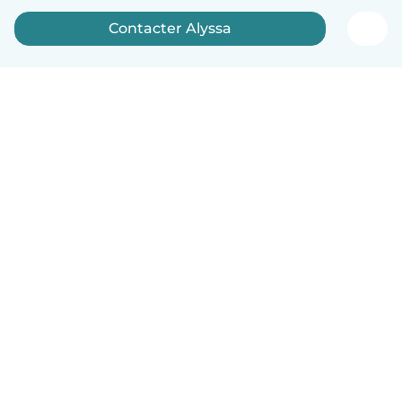
Contacter Alyssa
Français
Comment ça marche
Aide
Conditions et confidentialité
Tarifs
Coordonnées de l'entreprise
Babysits pour les entreprises
Les normes communautaires