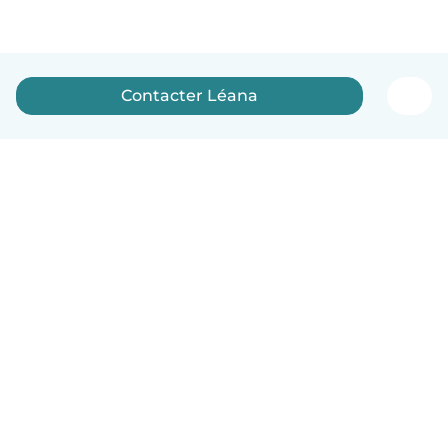
Contacter Léana
Français
Comment ça marche
Aide
Conditions et confidentialité
Tarifs
Coordonnées de l'entreprise