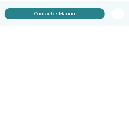
Contacter Manon
Français
Comment ça marche
Aide
Conditions et confidentialité
Tarifs
Coordonnées de l'entreprise
Babysits pour les entreprises