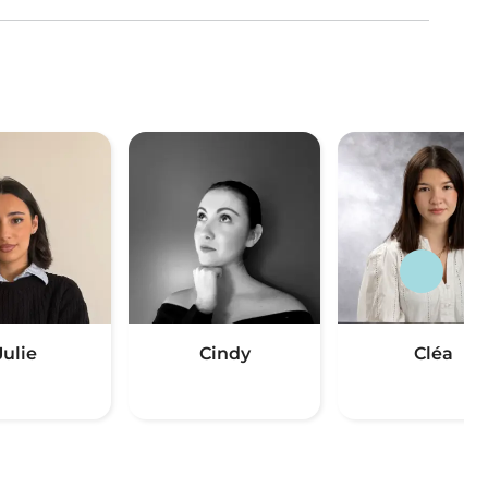
Julie
Cindy
Cléa