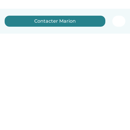
Contacter Marion
Français
Comment ça marche
Aide
Conditions et confidentialité
Tarifs
Coordonnées de l'entreprise
Babysits pour les entreprises