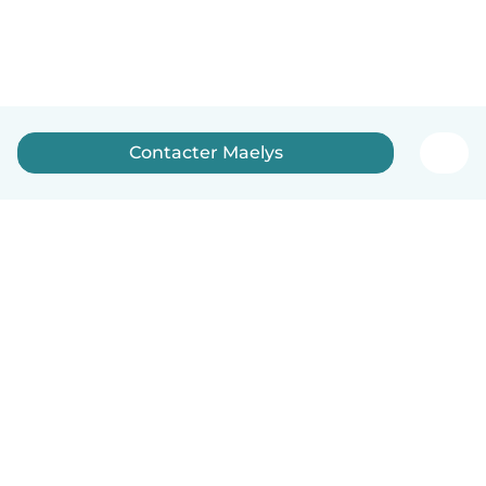
Contacter Maelys
Français
Comment ça marche
Aide
Conditions et confidentialité
Tarifs