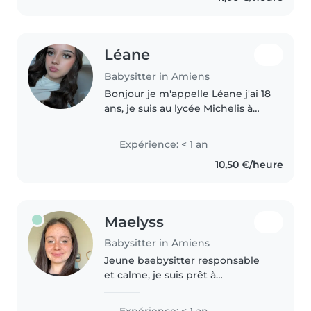
soin des..
Léane
Babysitter in Amiens
Bonjour je m'appelle Léane j'ai 18
ans, je suis au lycée Michelis à
Amiens et j'adore passer du
temps avec les enfants. En
Expérience: < 1 an
septembre 2026 je vais
10,50 €/heure
commencer mes études
d'éducateur de..
Maelyss
Babysitter in Amiens
Jeune baebysitter responsable
et calme, je suis prêt à
m'occuper de vos enfants avec
attention et bienveillance. Je