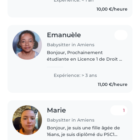
Expérience: < 1 an
peux aider avec les devoirs, les
10,00 €/heure
jeux et les tâches ménagères. Je..
Emanuèle
Babysitter in Amiens
Bonjour, Prochainement
étudiante en Licence 1 de Droit à
l'Université de Picardie Jules
Verne à Amiens, je propose mes
Expérience: > 3 ans
services pour la garde de vos
11,00 €/heure
enfants et l'accompagnement
aux..
Marie
1
Babysitter in Amiens
Bonjour, je suis une fille âgée de
16ans, je suis diplômé du PSC1