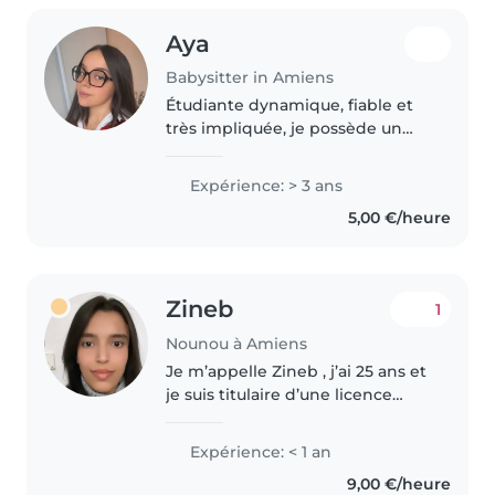
Aya
Babysitter in Amiens
Étudiante dynamique, fiable et
très impliquée, je possède un
excellent relationnel avec les
enfants. Je veille à leur sécurité,
Expérience: > 3 ans
leur épanouissement et leur
5,00 €/heure
routine quotidienne avec..
Zineb
1
Nounou à Amiens
Je m’appelle Zineb , j’ai 25 ans et
je suis titulaire d’une licence
professionnelle. Je cherche un
emploi comme nounou pour des
Expérience: < 1 an
enfants âgés de 3 ans et plus,
9,00 €/heure
une période riche en..