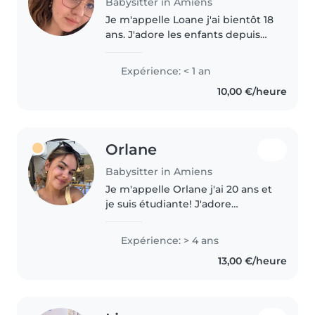
Babysitter in Amiens
Je m'appelle Loane j'ai bientôt 18
ans. J'adore les enfants depuis
toute petite. Je m'occupe
d'enfants de la famille quand il y
Expérience: < 1 an
a des repas de famille et en en
10,00 €/heure
parlant avec les parents..
Orlane
Babysitter in Amiens
Je m'appelle Orlane j'ai 20 ans et
je suis étudiante! J'adore
m'occuper d'enfants de tous
âges. J'ai de l'expérience depuis
Expérience: > 4 ans
plusieurs années que ce soit des
13,00 €/heure
gardes pour mon entourage..