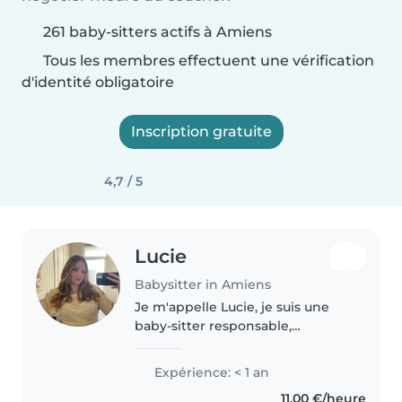
261 baby-sitters actifs à Amiens
Tous les membres effectuent une vérification
d'identité obligatoire
Inscription gratuite
4,7 / 5
Lucie
Babysitter in Amiens
Je m'appelle Lucie, je suis une
baby-sitter responsable,
dynamique et patiente. J'aime
beaucoup travailler avec les
Expérience: < 1 an
enfants et je suis très
11,00 €/heure
enthousiaste à l'idée de prendre