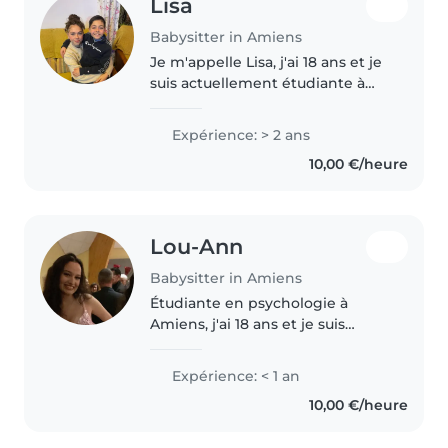
Lisa
Babysitter in Amiens
Je m'appelle Lisa, j'ai 18 ans et je
suis actuellement étudiante à
Amiens. Je suis également
engagée auprès d'une
Expérience: > 2 ans
entreprise de garde d'enfants,
10,00 €/heure
où j'interviens pendant les
périodes..
Lou-Ann
Babysitter in Amiens
Étudiante en psychologie à
Amiens, j'ai 18 ans et je suis
habituée à garder des enfants
grâce à mes nombreuses
Expérience: < 1 an
expériences avec mes cousines.
10,00 €/heure
J'aime beaucoup passer du
temps avec eux,..