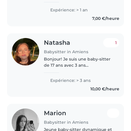
ainsi que du brevet des collège,
j’ai également ma formation
Expérience: > 1 an
générale du BAFA. Je voudrais
7,00 €/heure
travailler avec les enfants..
Natasha
1
Babysitter in Amiens
Bonjour! Je suis une baby-sitter
de 17 ans avec 3 ans
d'expérience dans la garde
d'enfants de tous âges, des
Expérience: > 3 ans
bébés aux adolescents. Je suis
10,00 €/heure
une personne amusante,
créative et amicale..
Marion
Babysitter in Amiens
Jeune baby-sitter dynamique et