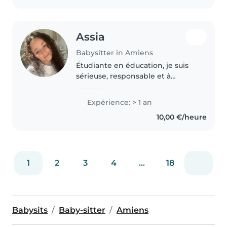
Assia
Babysitter in Amiens
Étudiante en éducation, je suis
sérieuse, responsable et à
l'écoute. J'ai déjà de l'expérience
en babysitting auprès d'enfants
Expérience: > 1 an
de mon voisinage et de ma
10,00 €/heure
famille. J'aime m'occuper des..
1
2
3
4
...
18
Babysits
Baby-sitter
Amiens