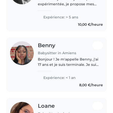
expérimentée, je propose mes
services pour garder vos enfants
avec bienveillance et
Expérience: > 5 ans
professionnalisme. Avec 5 ans
10,00 €/heure
d'expérience auprès des enfants
d'âge..
Benny
Babysitter in Amiens
Bonjour ! Je m'appelle Benny, j'ai
17 ans et je suis terminale. Je suis
quelqu'un de douce, calme,
créative et très à l'aise avec les
Expérience: < 1 an
enfants. J'ai l'habitude de garder
8,00 €/heure
mes petits..
Loane