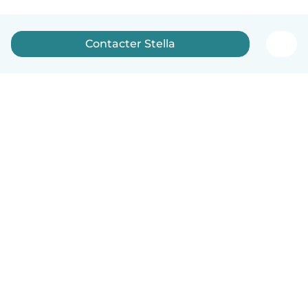
Contacter Stella
Français
Comment ça marche
Aide
Conditions et confidentialité
Tarifs
Coordonnées de l'entreprise
Babysits pour les entreprises