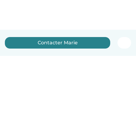
Contacter Marie
Français
Comment ça marche
Aide
Conditions et confidentialité
Tarifs