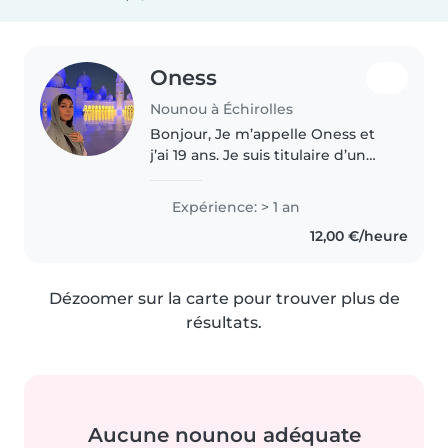
Oness
Nounou à Échirolles
Bonjour, Je m’appelle Oness et
j’ai 19 ans. Je suis titulaire d’un
baccalauréat en métiers de
l’accueil. J’ai une expérience
Expérience: > 1 an
significative en garde d’enfants,
12,00 €/heure
ayant grandi au sein..
Dézoomer sur la carte pour trouver plus de
résultats.
Aucune nounou adéquate