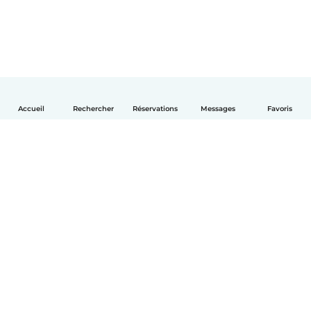
Accueil
Rechercher
Réservations
Messages
Favoris
Français
Comment ça marche
Aide
Conditions et confidentialité
Tarifs
Coordonnées de l'entreprise