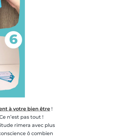
nt à votre bien être
!
e n’est pas tout !
titude rimera avec plus
e conscience ô combien