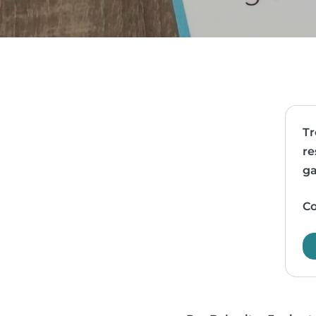
Tr
re
ga
Co