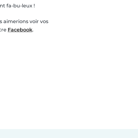
t fa-bu-leux !
s aimerions voir vos
tre
Facebook
.