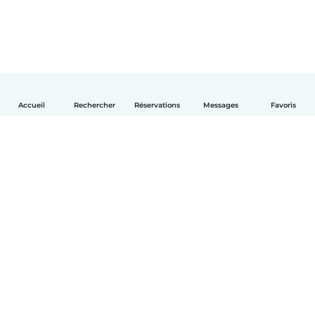
Accueil
Rechercher
Réservations
Messages
Favoris
Français
Comment ça marche
Aide
Conditions et confidentialité
Tarifs
Coordonnées de l'entreprise