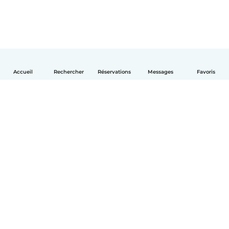
Accueil
Rechercher
Réservations
Messages
Favoris
Français
Comment ça marche
Aide
Conditions et confidentialité
Tarifs
Coordonnées de l'entreprise