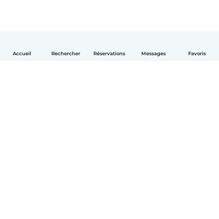
Accueil
Rechercher
Réservations
Messages
Favoris
Français
Comment ça marche
Aide
Conditions et confidentialité
Tarifs
Coordonnées de l'entreprise
Babysits pour les entreprises