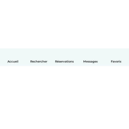
Accueil
Rechercher
Réservations
Messages
Favoris
Français
Comment ça marche
Aide