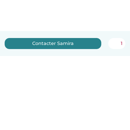
Contacter Samira
1
Français
Comment ça marche
Aide
Conditions et confidentialité
Tarifs