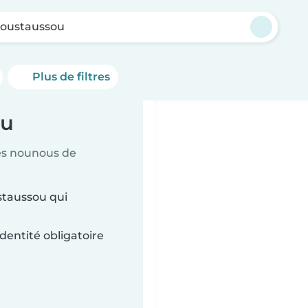
moustaussou
Plus de filtres
ou
es nounous de
staussou qui
dentité obligatoire