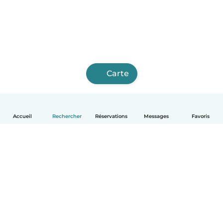
Carte
Accueil
Rechercher
Réservations
Messages
Favoris
Français
Comment ça marche
Aide
Conditions et confidentialité
Tarifs