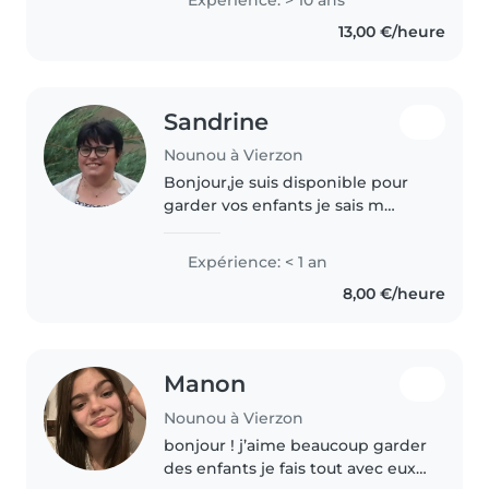
week-end. Je reste à votre
13,00 €/heure
disposition pour toutes
questions...
Sandrine
Nounou à Vierzon
Bonjour,je suis disponible pour
garder vos enfants je sais m
occupé des tâches quotidiennes
levé, laver ,habillé,repas, goûter,
Expérience: < 1 an
jeux et activités selon les âges ,
8,00 €/heure
les devoirs etc .....
Manon
Nounou à Vierzon
bonjour ! j’aime beaucoup garder
des enfants je fais tout avec eux