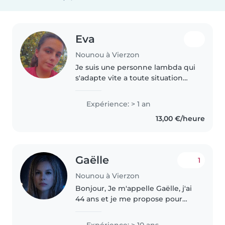
Eva
Nounou à Vierzon
Je suis une personne lambda qui
s'adapte vite a toute situation
déjà fais de la garde d'enfant
dont d'enfant autiste et en
Expérience: > 1 an
situation d'anticiper
13,00 €/heure
Gaëlle
1
Nounou à Vierzon
Bonjour, Je m'appelle Gaëlle, j'ai
44 ans et je me propose pour
garder vos enfants . Je suis
disponible en semaine et le
Expérience: > 10 ans