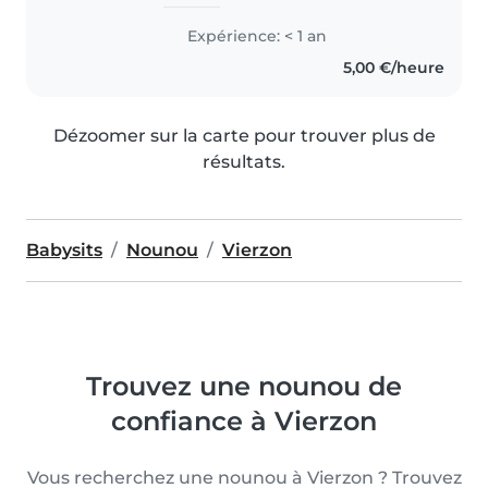
je l’ai emmené au parc quand il
fais chaud , je dessine avec eux je
Expérience: < 1 an
joue avec eux je fais le plus
5,00 €/heure
possible pour qu’il..
Dézoomer sur la carte pour trouver plus de
résultats.
Babysits
Nounou
Vierzon
Trouvez une nounou de
confiance à Vierzon
Vous recherchez une nounou à Vierzon ? Trouvez