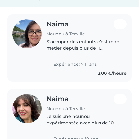
Naima
Nounou à Terville
S'occuper des enfants c'est mon
métier depuis plus de 10
ans,Animatrice
préscolaire,jusqu'en 2020,où j'ai
Expérience: > 11 ans
changé de voie,mais je ne suis
12,00 €/heure
pas parti loin😁 je me suis fait
embaucher dans..
Naima
Nounou à Terville
Je suis une nounou
expérimentée avec plus de 10
années d'expérience auprès
d'enfants de tous âges, des
Expérience: > 10 ans