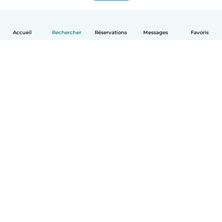
Accueil
Rechercher
Réservations
Messages
Favoris
Français
Comment ça marche
Aide
Conditions et confidentialité
Tarifs
Coordonnées de l'entreprise
Babysits pour les entreprises
Les normes communautaires