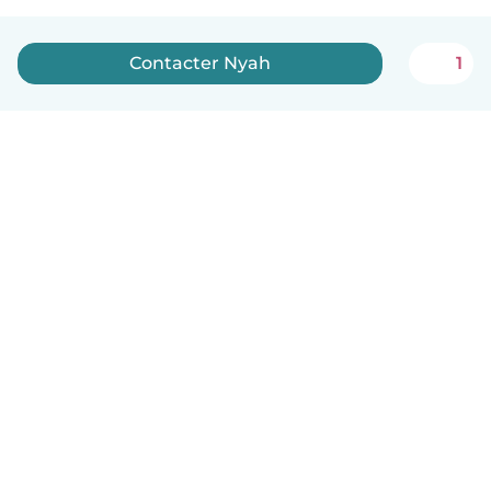
Contacter Nyah
1
Français
Comment ça marche
Aide
Conditions et confidentialité
Tarifs
Coordonnées de l'entreprise
Babysits pour les entreprises