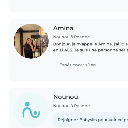
Amina
Nounou à Roanne
Bonjour, je m'appelle Amina, j'ai 18 a
en L1 AES. Je suis une personne séri
et à l'écoute. J'aime m'occuper des 
eux..
Expérience: < 1 an
Nounou
Nounou à Roanne
Rejoignez Babysits pour voir ce pr