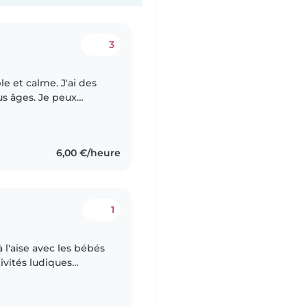
3
e et calme. J'ai des
us âges. Je peux
, les tâches
6,00 €/heure
1
 l'aise avec les bébés
tivités ludiques
ravaux manuels.