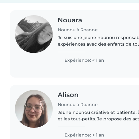
Nouara
Nounou à Roanne
Je suis une jeune nounou responsabl
expériences avec des enfants de to
également vous aider avec la cuisine
ménagères, les animaux et..
Expérience: < 1 an
Alison
Nounou à Roanne
Jeune nounou créative et patiente, à
et les tout-petits. Je propose des ac
comme le dessin, la lecture et les t
Disponible pour..
Expérience: < 1 an