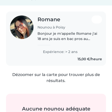
Romane
Nounou à Poisy
Bonjour je m'appelle Romane j'ai
18 ans je suis en bac pros au
lycée des Bressis. J'aime voyager,
m'occuper des enfants et leurs
Expérience: > 2 ans
apprendre des activités et de
15,00 €/heure
nouvelles choses. Je..
Dézoomer sur la carte pour trouver plus de
résultats.
Aucune nounou adéquate