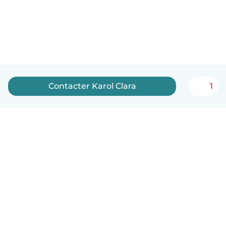
Contacter Karol Clara
1
Français
Comment ça marche
Aide