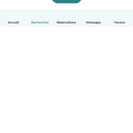
Accueil
Rechercher
Réservations
Messages
Favoris
Français
Comment ça marche
Aide
Conditions et confidentialité
Tarifs
Coordonnées de l'entreprise
Babysits pour les entreprises
Les normes communautaires