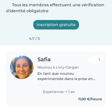
Tous les membres effectuent une vérification
d'identité obligatoire
Inscription gratuite
4,7 / 5
Safia
1
Nounou à Livry-Gargan
En tant que nounou
expérimentée dans la prise en
charge des enfants de tous âges,
je suis ravie de me mettre à
Expérience: < 1 an
votre disposition. Avec mon
11,00 €/heure
éducation et ma formation
complète, je suis..