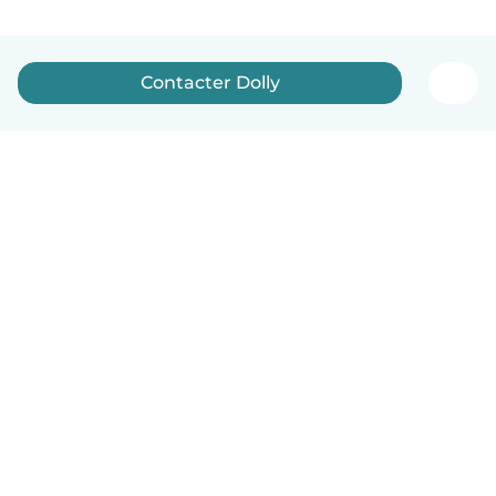
Contacter Dolly
Français
Comment ça marche
Aide
Conditions et confidentialité
Tarifs
Coordonnées de l'entreprise
Babysits pour les entreprises