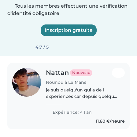
Tous les membres effectuent une vérification
d'identité obligatoire
Inscription gratuite
4,7 / 5
Nattan
Nouveau
Nounou à Le Mans
je suis quelqu'un qui a de l
expériences car depuis quelques
années je garde souvent mais
petit frère tout seul je suis une
Expérience: < 1 an
personne drôle responsable.
11,60 €/heure