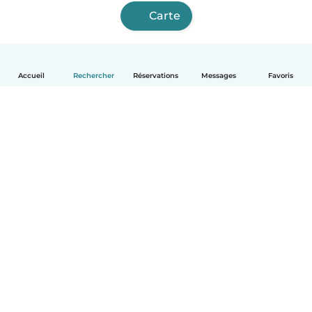
Carte
Accueil
Rechercher
Réservations
Messages
Favoris
Français
Comment ça marche
Aide
Conditions et confidentialité
Tarifs
Coordonnées de l'entreprise
Babysits pour les entreprises