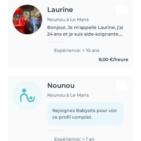
Laurine
Nounou à Le Mans
Bonjour, Je m'appelle Laurine, j'ai
24 ans et je suis aide-soignante.
Sérieuse, bienveillante et
responsable, je propose mes
Expérience: > 10 ans
services de baby-sitting. Grâce à
8,00 €/heure
mon métier, j'ai l'habitude..
Nounou
Nounou à Le Mans
Rejoignez Babysits pour voir
ce profil complet.
Expérience: < 1 an