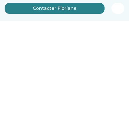
Contacter Floriane
Français
Comment ça marche
Aide
Conditions et confidentialité
Tarifs
Coordonnées de l'entreprise
Babysits pour les entreprises
Les normes communautaires