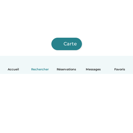
Carte
Accueil
Rechercher
Réservations
Messages
Favoris
Français
Comment ça marche
Aide
Conditions et confidentialité
Tarifs