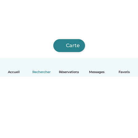
Carte
Accueil
Rechercher
Réservations
Messages
Favoris
Français
Comment ça marche
Aide
Conditions et confidentialité
Tarifs