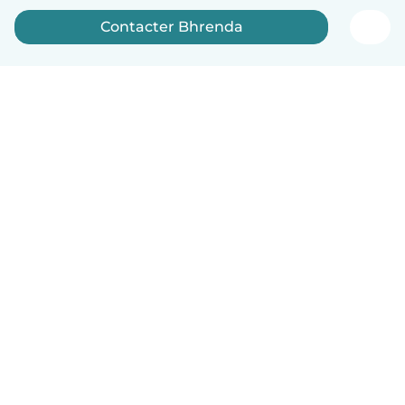
Contacter Bhrenda
Français
Comment ça marche
Aide
Conditions et confidentialité
Tarifs
Coordonnées de l'entreprise
Babysits pour les entreprises
Les normes communautaires