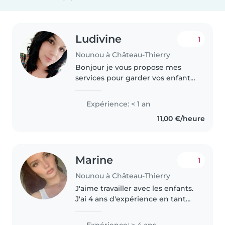
Ludivine
1
Nounou à Château-Thierry
Bonjour je vous propose mes
services pour garder vos enfants
en tant que nounou ) à domicile)
proposez vos horaire, je suis sur
Expérience: < 1 an
château Thierry je me déplace à
11,00 €/heure
pieds ou en transport..
Marine
1
Nounou à Château-Thierry
J'aime travailler avec les enfants.
J'ai 4 ans d'expérience en tant
que nounou à domicile ,
principalement avec les enfants
Expérience: > 4 ans