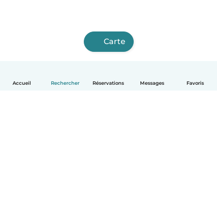
Carte
Accueil
Rechercher
Réservations
Messages
Favoris
Français
Comment ça marche
Aide
Conditions et confidentialité
Tarifs
Coordonnées de l'entreprise