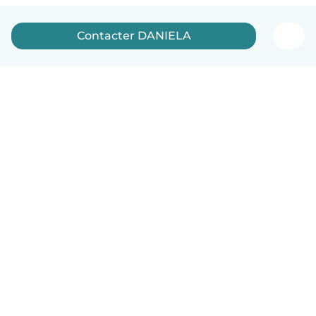
Contacter DANIELA
Français
Comment ça marche
Aide
Conditions et confidentialité
Tarifs
Coordonnées de l'entreprise
Babysits pour les entreprises