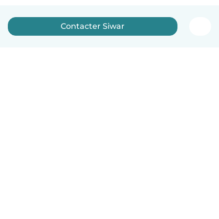
Contacter Siwar
Français
Comment ça marche
Aide
Conditions et confidentialité
Tarifs
Coordonnées de l'entreprise
Babysits pour les entreprises