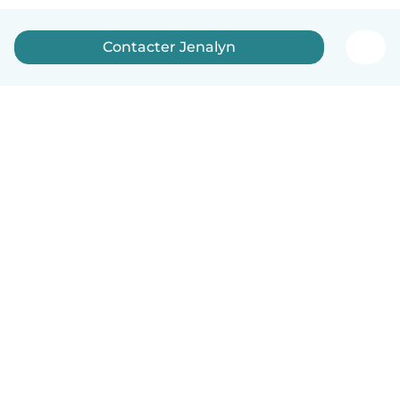
Contacter Jenalyn
Français
Comment ça marche
Aide
Conditions et confidentialité
Tarifs
Coordonnées de l'entreprise
Babysits pour les entreprises