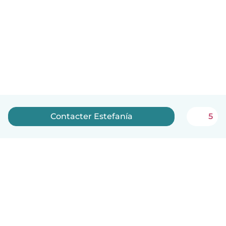
Contacter Estefanía
5
Français