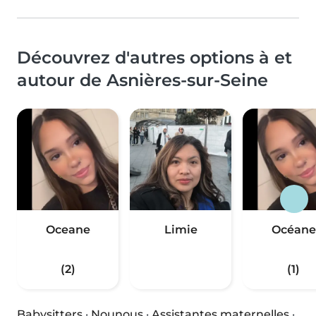
Découvrez d'autres options à et
autour de Asnières-sur-Seine
Oceane
Limie
Océane
(2)
(1)
Babysitters
·
Nounous
·
Assistantes maternelles
·