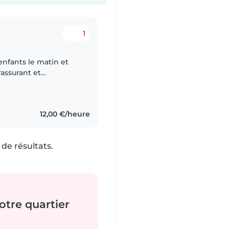
1
enfants le matin et
rassurant et
à l'écoute, je veille
12,00 €/heure
de résultats.
tre quartier