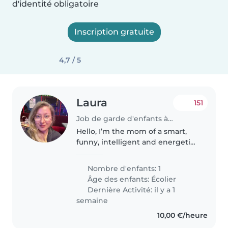
d'identité obligatoire
Inscription gratuite
4,7 / 5
Laura
151
Job de garde d'enfants à Tours
Hello, I’m the mom of a smart,
funny, intelligent and energetic
boy of 9 years old. We need a
baby-sitter at specific moments
Nombre d'enfants: 1
during the weeks (Tuesday
Âge des enfants:
Écolier
morning to make a road from..
Dernière Activité: il y a 1
semaine
10,00 €/heure