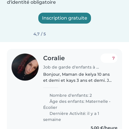
d'identité obligatoire
Inscription gratuite
4,7 / 5
Coralie
7
Job de garde d'enfants à Perpignan
Bonjour, Maman de kelya 10 ans
et demi et kays 3 ans et demi. Je
recherche une nounou qui
pourrais garder mes enfants, soit
Nombre d'enfants: 2
a son domicile soit au mien. Mes
Âge des enfants:
Maternelle
•
enfants sont inscrit au..
Écolier
Dernière Activité: il y a 1
semaine
5,00 €/heure