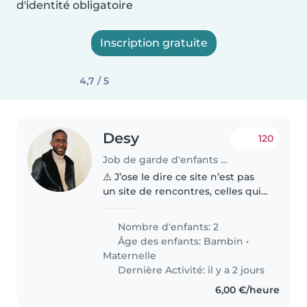
d'identité obligatoire
Inscription gratuite
4,7 / 5
Desy
120
Job de garde d'enfants à Le Mans
⚠️ J’ose le dire ce site n’est pas
un site de rencontres, celles qui
pensent le contraire merci de
passer votre chemin . Bonjour !
Nombre d'enfants: 2
Nous sommes une petite famille
Âge des enfants:
Bambin
•
chaleureuse et aimante,..
Maternelle
Dernière Activité: il y a 2 jours
6,00 €/heure