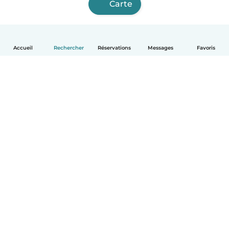
Carte
Accueil
Rechercher
Réservations
Messages
Favoris
Français
Comment ça marche
Aide
Conditions et confidentialité
Tarifs
Coordonnées de l'entreprise
Babysits pour les entreprises
Les normes communautaires