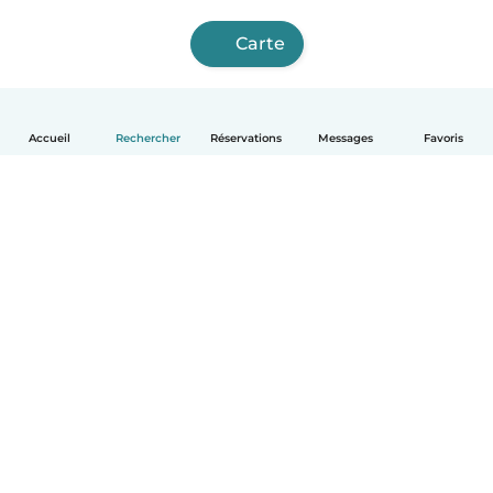
Carte
Accueil
Rechercher
Réservations
Messages
Favoris
Français
Comment ça marche
Aide
Conditions et confidentialité
Tarifs
Coordonnées de l'entreprise
Babysits pour les entreprises