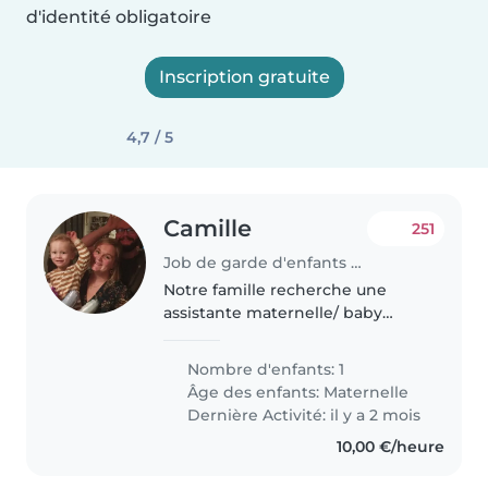
d'identité obligatoire
Inscription gratuite
4,7 / 5
Camille
251
Job de garde d'enfants à Roubaix
Notre famille recherche une
assistante maternelle/ baby
Sitter fiable pour s'occuper de
notre petit garçon Henri qui aura
Nombre d'enfants: 1
3 ans en novembre prochain .
Âge des enfants:
Maternelle
Nous cherchons quelqu'un qui..
Dernière Activité: il y a 2 mois
10,00 €/heure