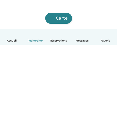
Carte
Accueil
Rechercher
Réservations
Messages
Favoris
Français
Comment ça marche
Aide
Conditions et confidentialité
Tarifs
Coordonnées de l'entreprise
Babysits pour les entreprises