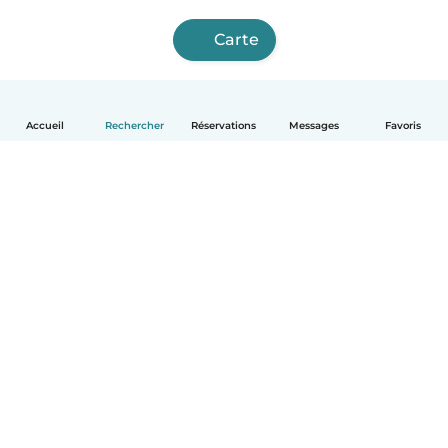
Carte
Accueil
Rechercher
Réservations
Messages
Favoris
Français
Comment ça marche
Aide
Conditions et confidentialité
Tarifs
Coordonnées de l'entreprise
Babysits pour les entreprises