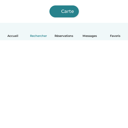
Carte
Accueil
Rechercher
Réservations
Messages
Favoris
Français
Comment ça marche
Aide
Conditions et confidentialité
Tarifs
Coordonnées de l'entreprise
Babysits pour les entreprises