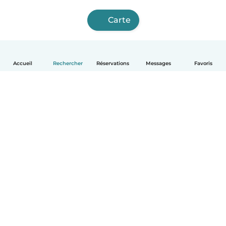
Carte
Accueil
Rechercher
Réservations
Messages
Favoris
Français
Comment ça marche
Aide
Conditions et confidentialité
Tarifs
Coordonnées de l'entreprise
Babysits pour les entreprises