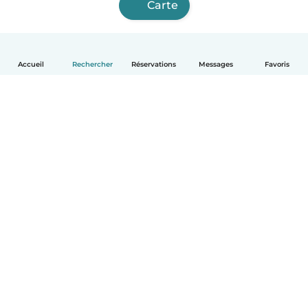
Carte
Accueil
Rechercher
Réservations
Messages
Favoris
Français
Comment ça marche
Aide
Conditions et confidentialité
Tarifs
Coordonnées de l'entreprise
Babysits pour les entreprises
Les normes communautaires